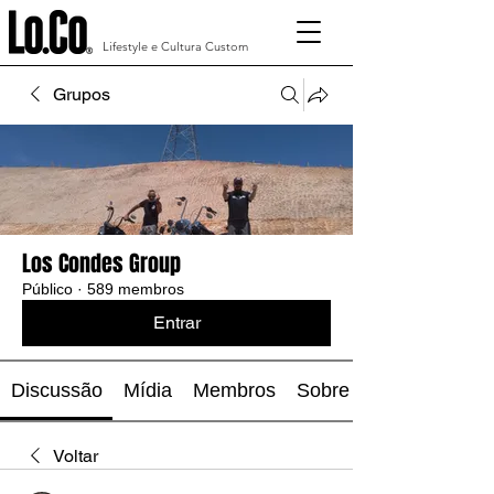
Lifestyle e Cultura Custom
Grupos
Los Condes Group
Público
·
589 membros
Entrar
Discussão
Mídia
Membros
Sobre
Voltar