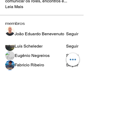
comunicar os roles, encontros e
...
Leia Mais
membros
João Eduardo Benevenuto
Seguir
Luís Scheleder
Seguir
Eugênio Negreiros
Seguir
Fabricio Ribeiro
Seguir
Wheligton Dias
Seguir
Ver todos os membros (589)