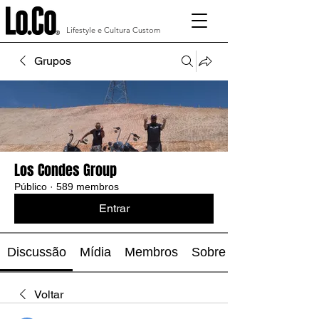
Lifestyle e Cultura Custom
Grupos
Los Condes Group
Público
·
589 membros
Entrar
Discussão
Mídia
Membros
Sobre
Voltar