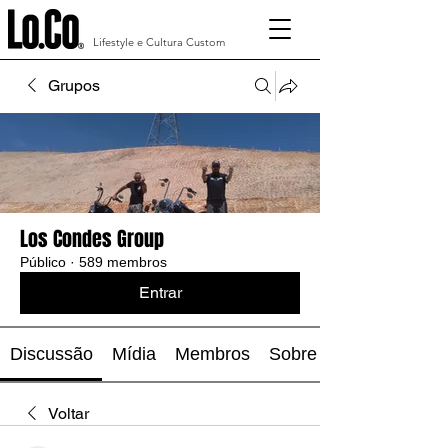
Lifestyle e Cultura Custom
Grupos
Los Condes Group
Público
·
589 membros
Entrar
Discussão
Mídia
Membros
Sobre
Voltar