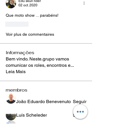
Edu skull rider
02 oct. 2020
Que moto show ... parabéns! 
J'aime
Voir plus de commentaires
Informações
Bem vindo. Neste.grupo vamos
comunicar os roles, encontros e
...
Leia Mais
membros
João Eduardo Benevenuto
Seguir
Luís Scheleder
Seguir
Eugênio Negreiros
Seguir