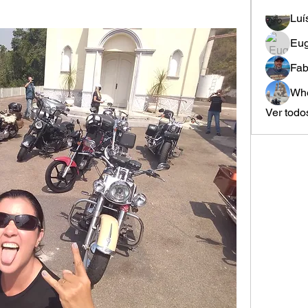
Luí
Eug
Fab
Whe
Ver todo