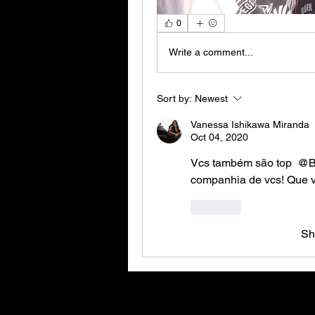
0
Write a comment...
Sort by:
Newest
Vanessa Ishikawa Miranda
Oct 04, 2020
Vcs também são top 
@B
companhia de vcs! Que v
Like
Sh