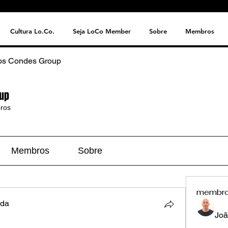
Cultura Lo.Co.
Seja LoCo Member
Sobre
Membros
os Condes Group
up
ros
Membros
Sobre
membr
nda
Joã