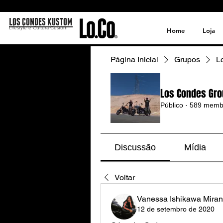
LOS CONDES KUSTOM
Lifestyle e Cultura Custom
Home
Loja
Página Inicial
Grupos
L
Los Condes Gro
Público
·
589 memb
Discussão
Mídia
Voltar
Vanessa Ishikawa Mira
12 de setembro de 2020