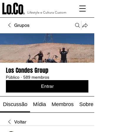
Lifestyle e Cultura Custom
Grupos
Los Condes Group
Público
·
589 membros
Entrar
Discussão
Mídia
Membros
Sobre
Voltar