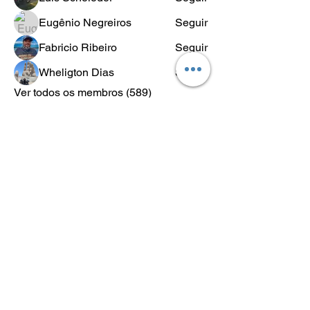
Eugênio Negreiros
Seguir
Fabricio Ribeiro
Seguir
Wheligton Dias
Seguir
Ver todos os membros (589)
POLÍTICA
DE
RETORNO
Lo.Co. é abreviação de Los Condes
Los Condes Kustom - Motos Custom, Roupas e acessórios para
motociclistas.
Lifestyle & Custom Wear
Desde 2018