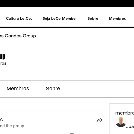
Cultura Lo.Co.
Seja LoCo Member
Sobre
Membros
os Condes Group
up
ros
Membros
Sobre
membr
A
ned the group.
Joã
A