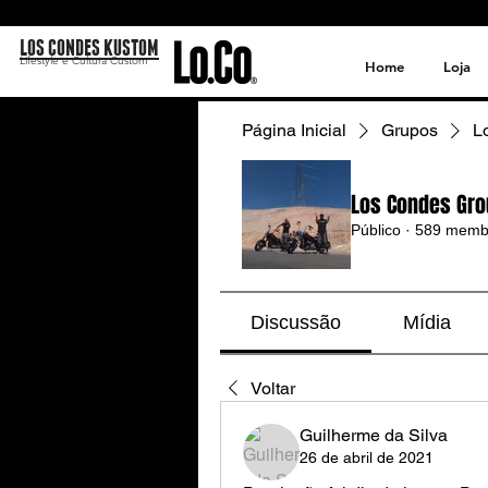
LOS CONDES KUSTOM
Lifestyle e Cultura Custom
Home
Loja
Página Inicial
Grupos
L
Los Condes Gro
Público
·
589 memb
Discussão
Mídia
Voltar
Guilherme da Silva
26 de abril de 2021