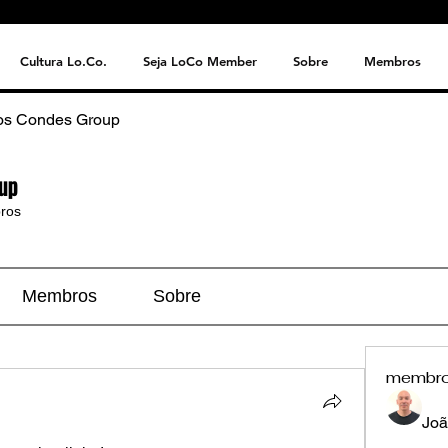
Cultura Lo.Co.
Seja LoCo Member
Sobre
Membros
os Condes Group
up
ros
Membros
Sobre
membr
Joã