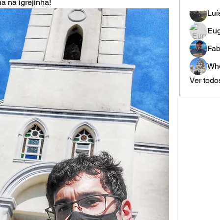
a na igrejinha!
Luí
Eug
Fab
Whe
Ver todo