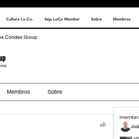
Cultura Lo.Co.
Seja LoCo Member
Sobre
Membros
os Condes Group
up
ros
Membros
Sobre
membr
Joã
Luí