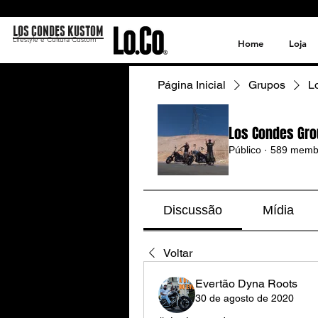
LOS CONDES KUSTOM
Lifestyle e Cultura Custom
Home
Loja
Página Inicial
Grupos
L
Los Condes Gro
Público
·
589 memb
Discussão
Mídia
Voltar
Evertão Dyna Roots
30 de agosto de 2020