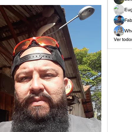
Eug
Fab
Whe
Ver todo