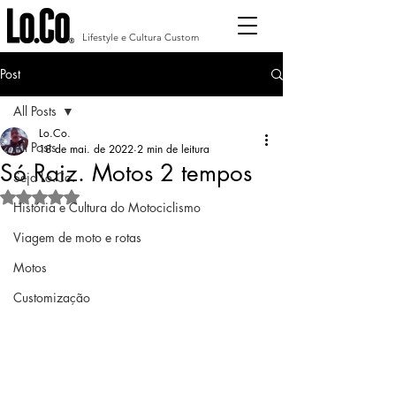
Lifestyle e Cultura Custom
Post
All Posts
Lo.Co.
All Posts
18 de mai. de 2022
2 min de leitura
Só Raiz. Motos 2 tempos
Seja Lo.Co.
Avaliado com NaN de 5 estrelas.
História e Cultura do Motociclismo
Viagem de moto e rotas
Motos
Customização