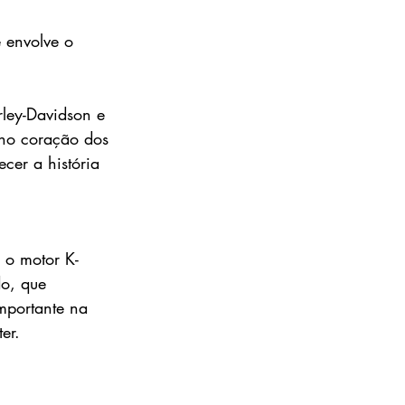
 envolve o 
ley-Davidson e 
 no coração dos 
cer a história 
 o motor K-
o, que 
mportante na 
er.