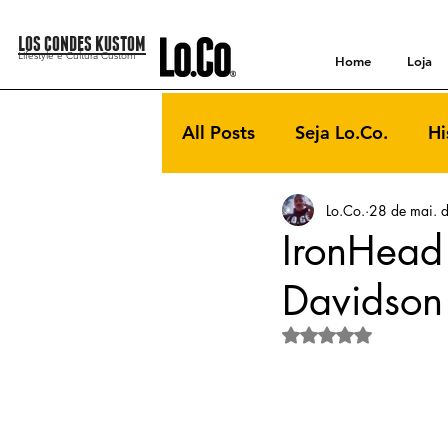
LOS CONDES KUSTOM
Lifestyle e Cultura Custom
Home
Loja
All Posts
Seja Lo.Co.
Hi
Lo.Co.
28 de mai. 
Customização
IronHead
Davidson
Avaliado com NaN de 