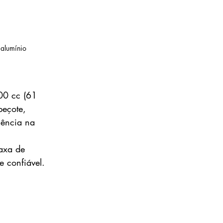
 alumínio
00 cc (61 
beçote, 
iência na 
axa de 
e confiável.