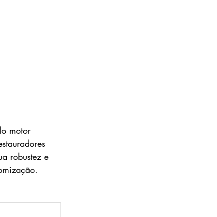
lo motor 
estauradores 
ua robustez e 
tomização.