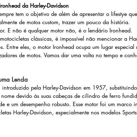
 Ironhead da Harley-Davidson
mpre tem o objetivo de além de apresentar o lifestye que
almente de motos custom, trazer um pouco da história.
or. E não é qualquer motor não, é o lendário Ironhead.
tocicletas clássicas, é impossível não mencionar a Har
os. Entre eles, o motor Ironhead ocupa um lugar especial
izadores de motos. Vamos dar uma volta no tempo e conhe
uma Lenda
 introduzido pela Harley-Davidson em 1957, substituindo
nome devido às suas cabeças de cilindro de ferro fundid
ade e um desempenho robusto. Esse motor foi um marco i
letas Harley-Davidson, especialmente nos modelos Sportst