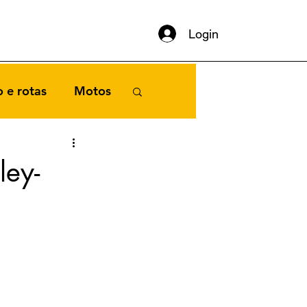
Login
 e rotas
Motos
ley-