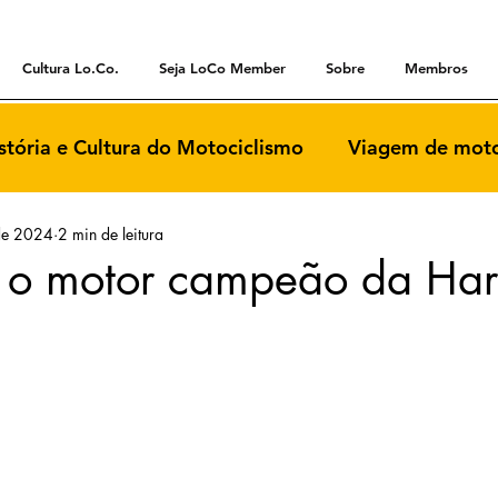
Cultura Lo.Co.
Seja LoCo Member
Sobre
Membros
stória e Cultura do Motociclismo
Viagem de moto
de 2024
2 min de leitura
 o motor campeão da Har
5 estrelas.