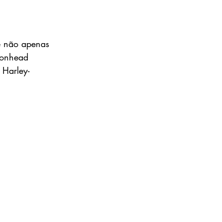
e não apenas 
ronhead 
 Harley-