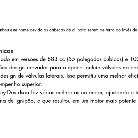
hou este nome devido as cabeças de cilindro serem de ferro ao invés de
nicas
icado em versões de 883 cc (55 polegadas cúbicas) e 10
Seu design inovador para a época incluía válvulas no ca
 design de válvulas laterais. Isso permitiu uma melhor efic
mpenho superior.
y-Davidson fez várias melhorias no motor, ajustando a t
ma de ignição, o que resultou em um motor mais potente 