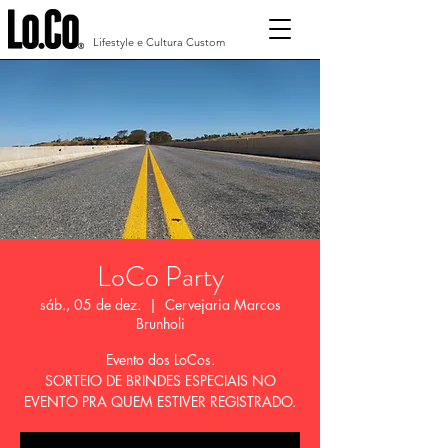
Lifestyle e Cultura Custom
LoCo Party
sáb., 05 de dez.
  |  
Cervejaria Marcos
Brunholi
Evento dos LoCos.
SORTEIO DE BRINDES ESPECIAIS NO
EVENTO PRA QUEM ESTIVER REGISTRADO.