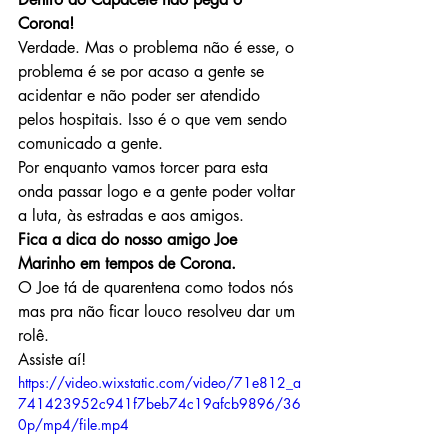
Corona!
Verdade. Mas o problema não é esse, o 
problema é se por acaso a gente se 
acidentar e não poder ser atendido 
pelos hospitais. Isso é o que vem sendo 
comunicado a gente.
Por enquanto vamos torcer para esta 
onda passar logo e a gente poder voltar 
a luta, às estradas e aos amigos.
Fica a dica do nosso amigo Joe 
Marinho em tempos de Corona.
O Joe tá de quarentena como todos nós 
mas pra não ficar louco resolveu dar um 
rolê.
Assiste aí!
https://video.wixstatic.com/video/71e812_a
741423952c941f7beb74c19afcb9896/36
0p/mp4/file.mp4