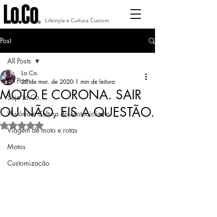
Lifestyle e Cultura Custom
Post
All Posts
Lo.Co.
All Posts
25 de mar. de 2020
1 min de leitura
MOTO E CORONA. SAIR
Seja Lo.Co.
OU NÃO, EIS A QUESTÃO.
História e Cultura do Motociclismo
Avaliado com NaN de 5 estrelas.
Viagem de moto e rotas
Motos
Customização