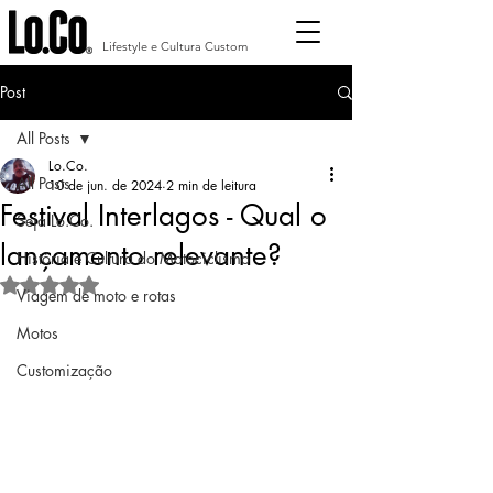
Lifestyle e Cultura Custom
Post
All Posts
Lo.Co.
All Posts
10 de jun. de 2024
2 min de leitura
Festival Interlagos - Qual o
Seja Lo.Co.
lançamento relevante?
História e Cultura do Motociclismo
Avaliado com NaN de 5 estrelas.
Viagem de moto e rotas
Motos
Customização