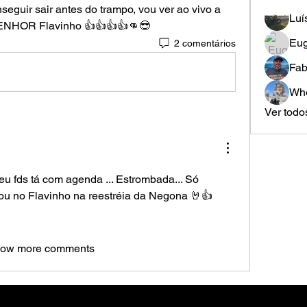
seguir sair antes do trampo, vou ver ao vivo a 
Luí
ENHOR Flavinho 👍👍👍👍👊😎
Eug
2 comentários
Fab
Whe
Ver todo
eu fds tá com agenda ... Estrombada... Só 
Vou no Flavinho na reestréia da Negona 🤘👍
ow more comments