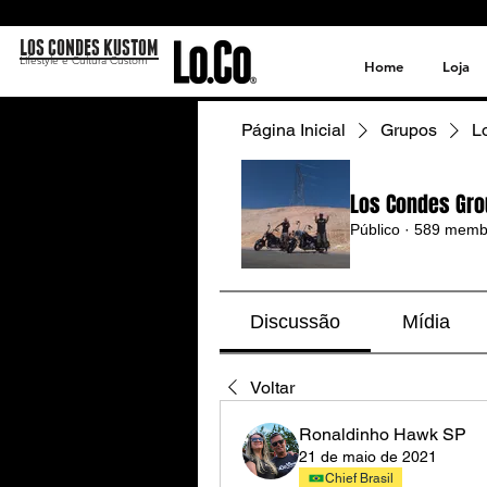
LOS CONDES KUSTOM
Lifestyle e Cultura Custom
Home
Loja
Página Inicial
Grupos
L
Los Condes Gro
Público
·
589 memb
Discussão
Mídia
Voltar
Ronaldinho Hawk SP
21 de maio de 2021
Chief Brasil