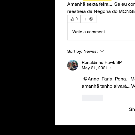
Amanhã sexta feira...  Se eu con
reestréia da Negona do MONS
0
Write a comment...
Sort by:
Newest
Ronaldinho Hawk SP
May 21, 2021
•
@Anne  Faria
 Pena.   M
amanhã tenho alvará... 
Like
Sh