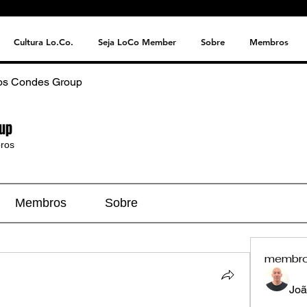
Cultura Lo.Co.
Seja LoCo Member
Sobre
Membros
os Condes Group
up
ros
Membros
Sobre
membr
Joã